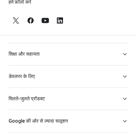
हमें फ़ॉलो करें
शिक्षा और सहायता
सहायता केंद्र
डेवलपर के लिए
AdSense सहायता फ़ोरम
Google Developers साइट
मिलते-जुलते प्रॉडक्ट
Certified Publishing Partners
AdSense Management API
Google Ads
Google की ओर से ज़्यादा सलूशन
AdSense कस्टम सर्च विज्ञापन